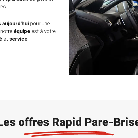
res.
 aujourd'hui
pour une
 notre
équipe
est à votre
é
et
service
Les offres Rapid Pare-Bris