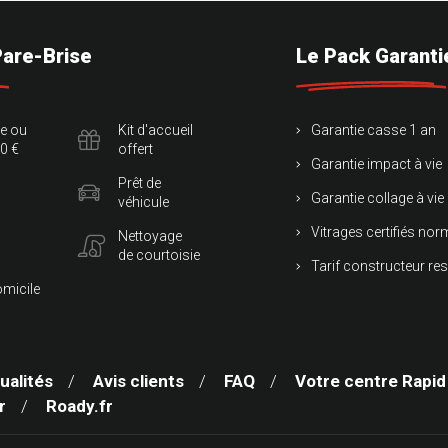
Pare-Brise
Le Pack Garanti
te ou
Kit d'accueil
Garantie casse 1 an
0 €
offert
Garantie impact à vie
Prêt de
Garantie collage à vie
véhicule
Vitrages certifiés no
Nettoyage
de courtoisie
Tarif constructeur re
omicile
ualités
Avis clients
FAQ
Votre centre Rapid
r
Roady.fr