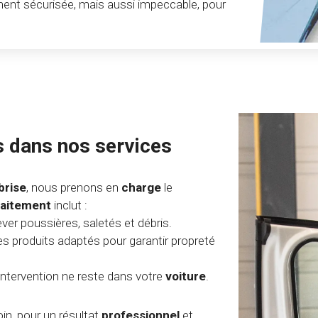
ent sécurisée, mais aussi impeccable, pour
s dans nos services
brise
, nous prenons en
charge
le
raitement
inclut :
ver poussières, saletés et débris.
s produits adaptés pour garantir propreté
intervention ne reste dans votre
voiture
.
in, pour un résultat
professionnel
et