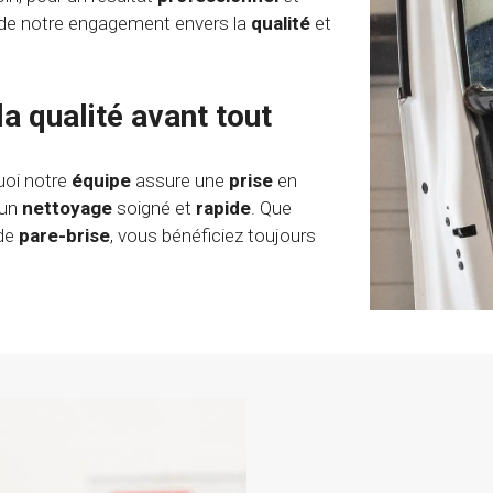
e de notre engagement envers la
qualité
et
la qualité avant tout
uoi notre
équipe
assure une
prise
en
 un
nettoyage
soigné et
rapide
. Que
de
pare-brise
, vous bénéficiez toujours