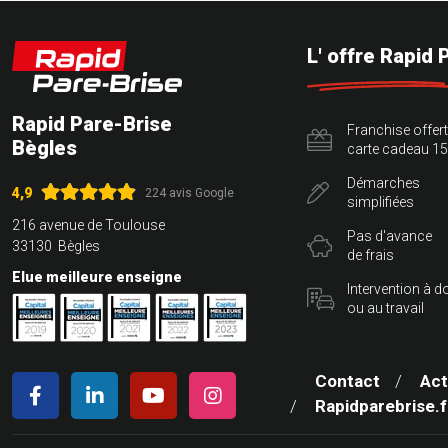
L' offre Rapid 
Rapid Pare-Brise
Franchise offer
Bègles
carte cadeau 15
Démarches
4,9
224 avis Google
simplifiées
216 avenue de Toulouse
Pas d'avance
33130 Bègles
de frais
Elue meilleure enseigne
Intervention à d
ou au travail
Contact
Act
Rapidparebrise.f