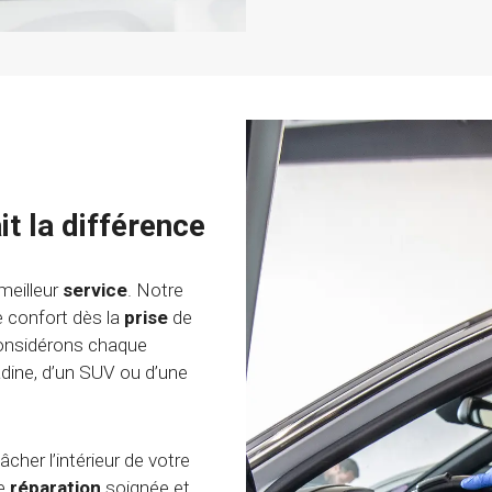
it la différence
meilleur
service
. Notre
e confort dès la
prise
de
considérons chaque
adine, d’un SUV ou d’une
cher l’intérieur de votre
ne
réparation
soignée et