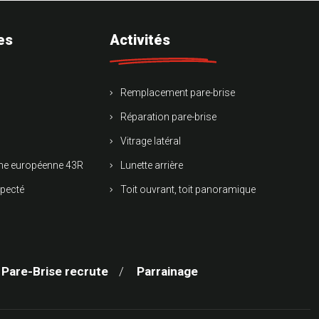
es
Activités
Remplacement pare-brise
Réparation pare-brise
Vitrage latéral
rme européenne 43R
Lunette arrière
specté
Toit ouvrant, toit panoramique
 Pare-Brise recrute
Parrainage