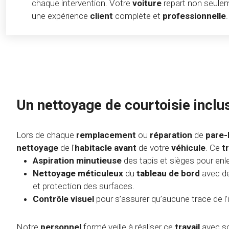
chaque intervention. Votre
voiture
repart non seulem
une expérience
client
complète et
professionnelle
.
Un nettoyage de courtoisie inclu
Lors de chaque
remplacement
ou
réparation
de
pare-
nettoyage
de l'
habitacle avant
de votre
véhicule
. Ce
t
Aspiration minutieuse
des tapis et sièges pour enle
Nettoyage méticuleux
du
tableau de bord
avec de
et protection des surfaces.
Contrôle visuel
pour s’assurer qu’aucune trace de l’
Notre
personnel
formé veille à réaliser ce
travail
avec so