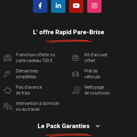
L' offre Rapid Pare-Brise
Franchise offerte ou
Kit d'accueil
carte cadeau 150 €
offert
Démarches
Prêt de
simplifiées
véhicule
Pas d'avance
Nettoyage
de frais
de courtoisie
Intervention à domicile
ou au travail
Le Pack Garanties