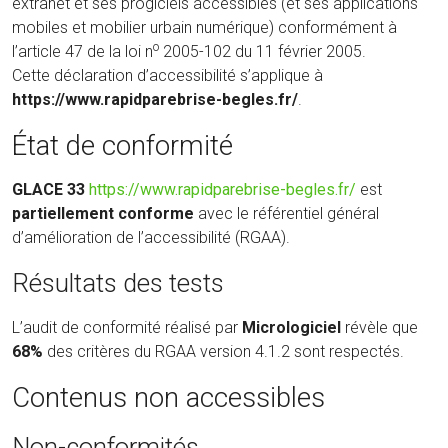
extranet et ses progiciels accessibles (et ses applications
mobiles et mobilier urbain numérique) conformément à
o
l’article 47 de la loi n
2005-102 du 11 février 2005.
Cette déclaration d’accessibilité s’applique à
https://www.rapidparebrise-begles.fr/
.
État de conformité
(nouvelle
GLACE 33
https://www.rapidparebrise-begles.fr/
est
fenêtre)
partiellement conforme
avec le référentiel général
d’amélioration de l’accessibilité (RGAA).
Résultats des tests
L’audit de conformité réalisé par
Micrologiciel
révèle que
68%
des critères du RGAA version 4.1.2 sont respectés.
Contenus non accessibles
Non-conformités