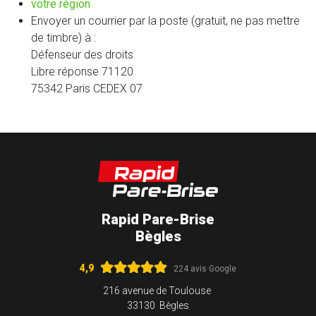
(nouvelle
votre région
fenêtre)
Envoyer un courrier par la poste (gratuit, ne pas mettre
de timbre) à :
Défenseur des droits
Libre réponse 71120
75342 Paris CEDEX 07
Rapid Pare-Brise
Bègles
4,9
224 avis Google
216 avenue de Toulouse
33130 Bègles